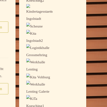
reich
en
cht
e.
en