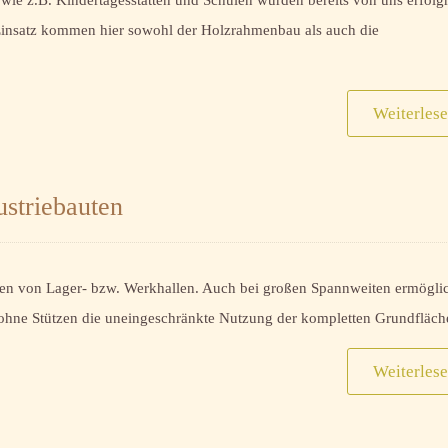
 wie z.B. Kindertagesstätten und Schulen wurden bereits von uns erfolg
 Einsatz kommen hier sowohl der Holzrahmenbau als auch die
Weiterles
striebauten
rten von Lager- bzw. Werkhallen. Auch bei großen Spannweiten ermögli
 ohne Stützen die uneingeschränkte Nutzung der kompletten Grundfläch
Weiterles